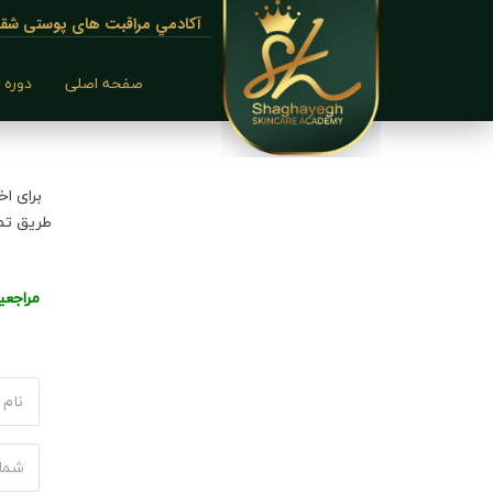
آكادمي مراقبت های پوستی شقاي
صفحه اصلی
دوره 
برای اخ
طریق تما
مراجعی
Name
(Required)
First
phone
(Required)