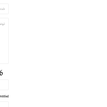
ervices
essage
PTCHA
ntitled