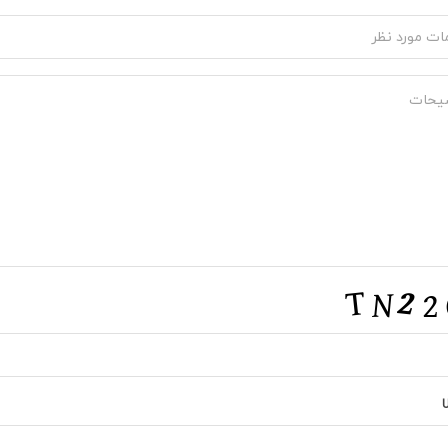
s
m
CA
U