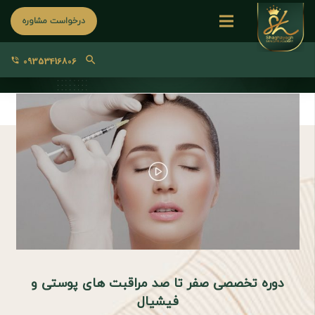
درخواست مشاوره
search
09353416806
phone_in_talk
دوره تخصصی صفر تا صد مراقبت های پوستی و
فیشیال